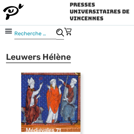
Presses
Universitaires de
Vincennes
Science ouverte
Vidéo & audio
Leuwers Hélène