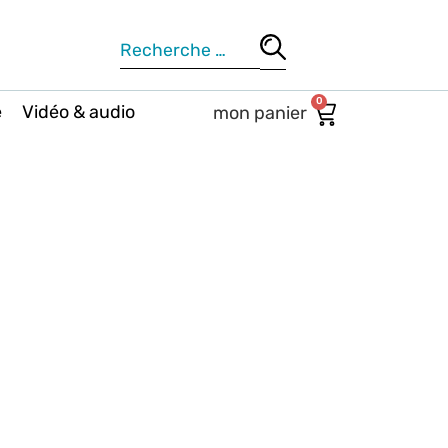
0
e
Vidéo & audio