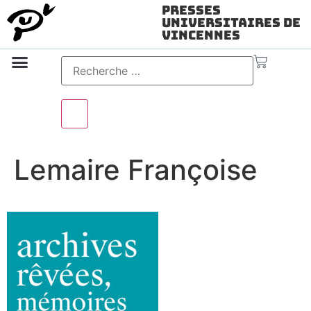
Presses
Universitaires de
Vincennes
Science ouverte
Vidéo & audio
Lemaire Françoise