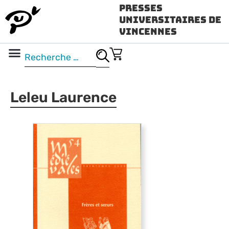
Presses
Universitaires de
Vincennes
Science ouverte
Vidéo & audio
Leleu Laurence