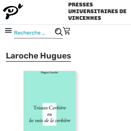
Presses
Universitaires de
Vincennes
Science ouverte
Vidéo & audio
Laroche Hugues