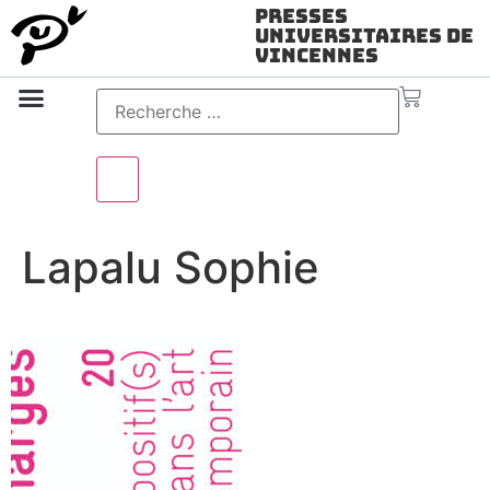
Presses
Universitaires de
Vincennes
Science ouverte
Vidéo & audio
Lapalu Sophie