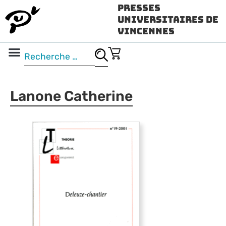
Presses
Universitaires de
Vincennes
Science ouverte
Vidéo & audio
Lanone Catherine