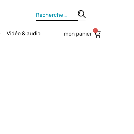
0
e
Vidéo & audio