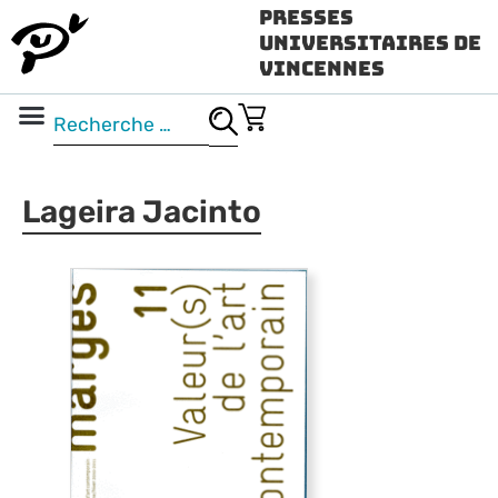
Presses
Universitaires de
Vincennes
Science ouverte
Vidéo & audio
Lageira Jacinto