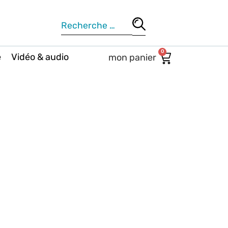
0
e
Vidéo & audio