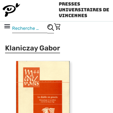
Presses
Universitaires de
Vincennes
Science ouverte
Vidéo & audio
Klaniczay Gabor