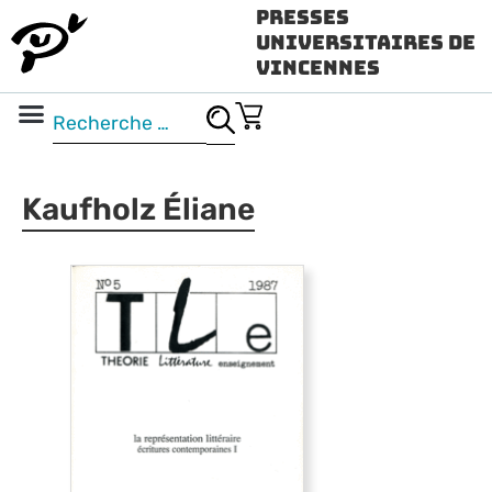
Presses
Universitaires de
Vincennes
Science ouverte
Vidéo & audio
Kaufholz Éliane