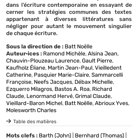
dans l’écriture contemporaine en essayant de
cerner les stratégies communes des textes
appartenant à diverses littératures sans
négliger pour autant le mouvement singulier
de chaque écriture.
Sous la direction de :
Batt Noëlle
Auteur·ices :
Ramond Michèle
,
Alsina Jean
,
Chauvin-Plouzeau Laurence
,
Gault Pierre
,
Kaufholz Éliane
,
Martin Jean-Paul
,
Vieilledent
Catherine
,
Pasquier Marie-Claire
,
Sammarcelli
Françoise
,
Neefs Jacques
,
Débax Michelle
,
Ezquerro Milagros
,
Bastos A. Roa
,
Richard
Claude
,
Lenormand Hervé
,
Grimal Claude
,
Vieillard-Baron Michel
,
Batt Noëlle
,
Abrioux Yves
,
Molesworth Charles
Table des matières
Mots clefs :
Barth (John)
|
Bernhard (Thomas)
|