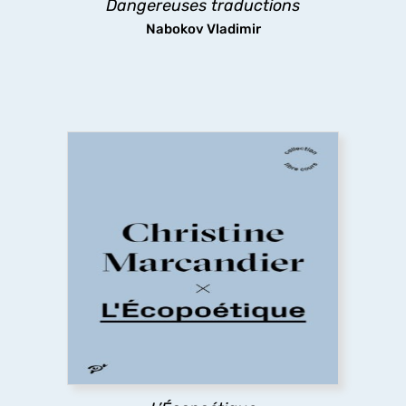
Dangereuses traductions
découvrir
Nabokov Vladimir
L’Écopoétique
L’écopoétique est une réponse à la question de
Sarah Kofman en 1983 : Comment s’en sortir ?
Cette discipline critique et narrative tente de
dépasser l’apparence insoluble du dérèglement
climatique. Que faire (le
poïein
du terme
écopoétique) pour habiter autrement le monde
qui est notre maison (le
oikos
du terme
écopoétique) ? En quoi le récit peut-il être le
poros
(le stratagème) pour sortir de cette
situation en apparence sans issue ?