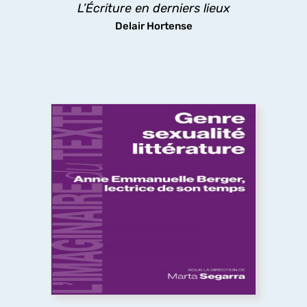
L’Écriture en derniers lieux
découvrir
Delair Hortense
Genre, sexualité, littérature
Théories féministes et queers, psychanalyse,
déconstruction, question décoloniale, politiques
de la traduction, pédagogies féministes. Les
essais ici réunis montrent comment, selon les
mots de Anne Emmanuelle Berger, « ce que la
littérature fait au genre, c'est défaire son ordre,
attenter à son unité et sa souveraineté ».