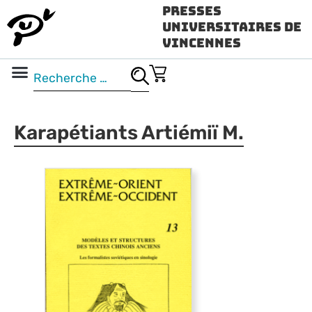
Presses
Universitaires de
Vincennes
Science ouverte
Vidéo & audio
Karapétiants Artiémiï M.