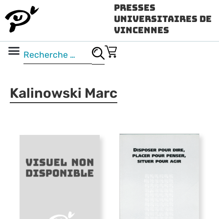
Presses
Universitaires de
Vincennes
Science ouverte
Vidéo & audio
Kalinowski Marc