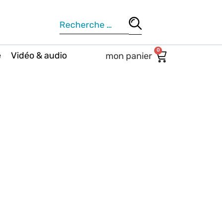
0
e
Vidéo & audio