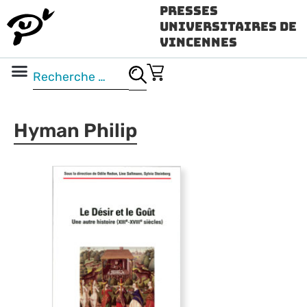
Presses
Universitaires de
Vincennes
Science ouverte
Vidéo & audio
Hyman Philip