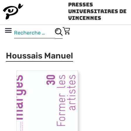
Presses
Universitaires de
Vincennes
Science ouverte
Vidéo & audio
Houssais Manuel