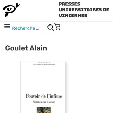
Presses
Universitaires de
Vincennes
Science ouverte
Vidéo & audio
Goulet Alain