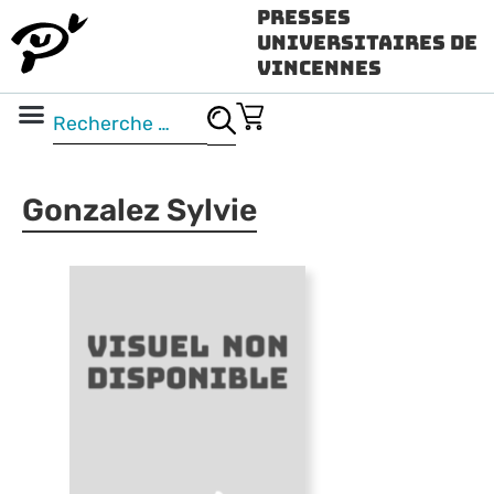
Presses
Universitaires de
Vincennes
Science ouverte
Vidéo & audio
Gonzalez Sylvie