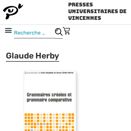
Presses
Universitaires de
Vincennes
Science ouverte
Vidéo & audio
Glaude Herby