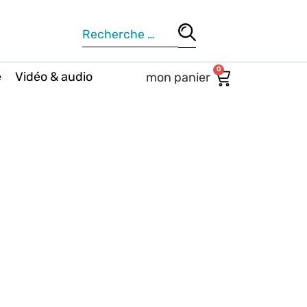
0
e
Vidéo & audio