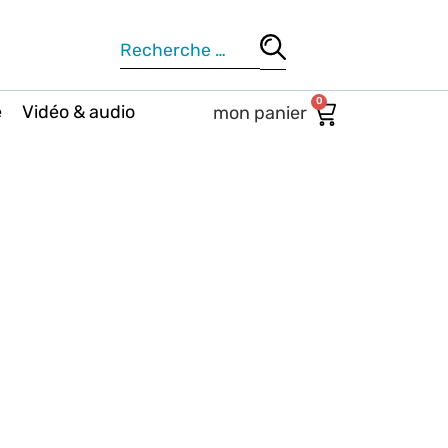
0
e
Vidéo & audio