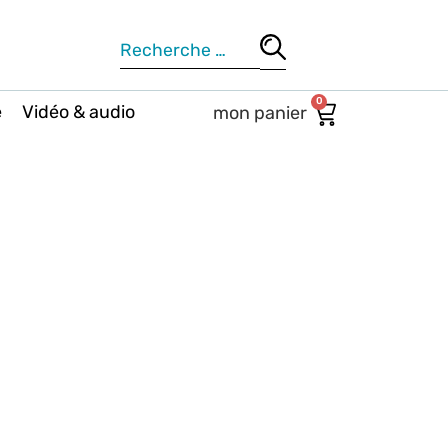
0
e
Vidéo & audio