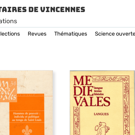
taires de Vincennes
ations
lections
Revues
Thématiques
Science ouvert