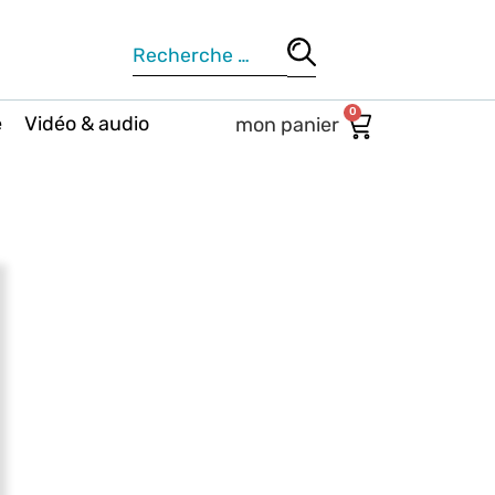
0
e
Vidéo & audio