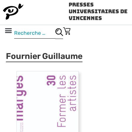
Presses
Universitaires de
Vincennes
Science ouverte
Vidéo & audio
Fournier Guillaume