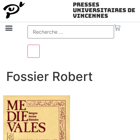
Presses
Universitaires de
Vincennes
Science ouverte
Vidéo & audio
Fossier Robert