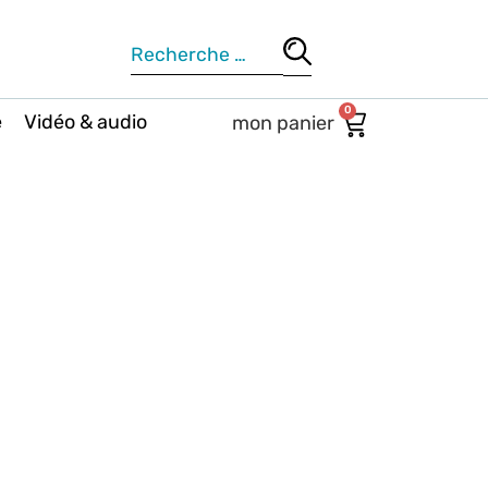
0
e
Vidéo & audio