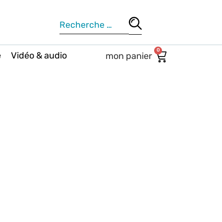
0
e
Vidéo & audio