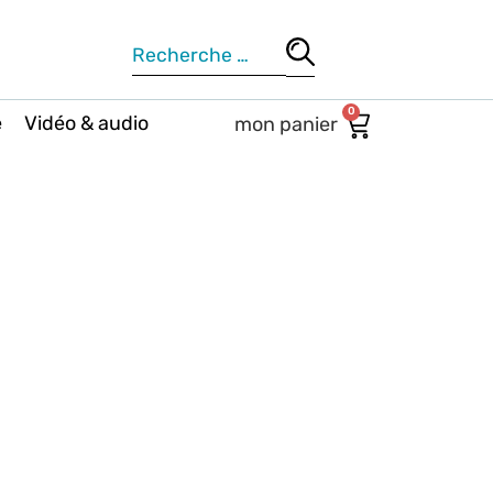
0
e
Vidéo & audio