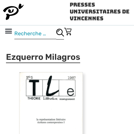
Presses
Universitaires de
Vincennes
Science ouverte
Vidéo & audio
Ezquerro Milagros