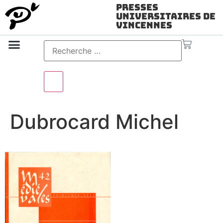
Presses
Universitaires de
Vincennes
Science ouverte
Vidéo & audio
Dubrocard Michel