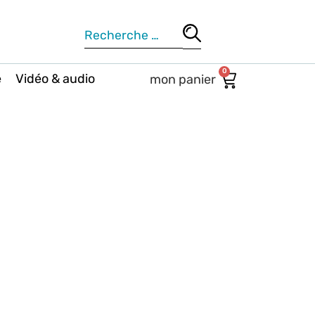
0
e
Vidéo & audio