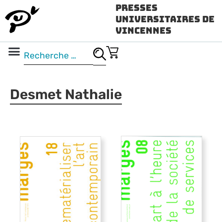
Presses
Universitaires de
Vincennes
Science ouverte
Vidéo & audio
Desmet Nathalie