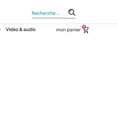
0
e
Vidéo & audio