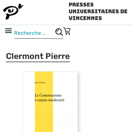
Presses
Universitaires de
Vincennes
Science ouverte
Vidéo & audio
Clermont Pierre