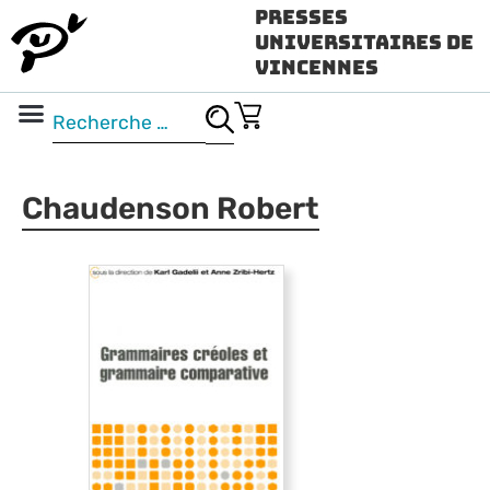
Presses
Universitaires de
Vincennes
Science ouverte
Vidéo & audio
Chaudenson Robert