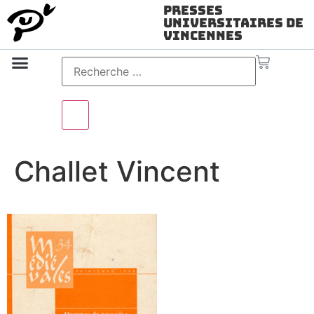
Presses
Universitaires de
Vincennes
Science ouverte
Vidéo & audio
Challet Vincent