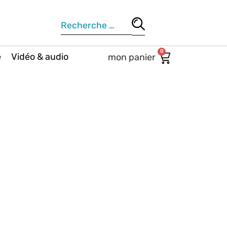
0
e
Vidéo & audio