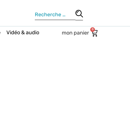
0
e
Vidéo & audio