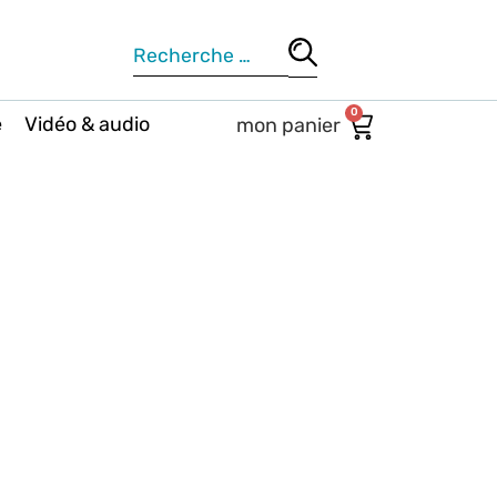
0
e
Vidéo & audio