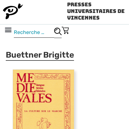
Presses
Universitaires de
Vincennes
Science ouverte
Vidéo & audio
Buettner Brigitte