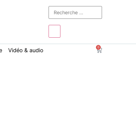
0
e
Vidéo & audio