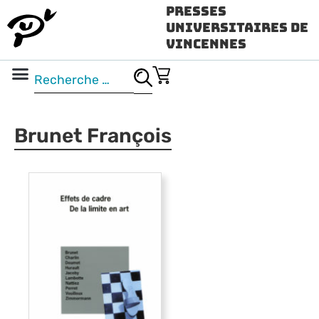
Presses
Universitaires de
Vincennes
Science ouverte
Vidéo & audio
Brunet François