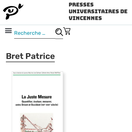
Presses
Universitaires de
Vincennes
Science ouverte
Vidéo & audio
Bret Patrice