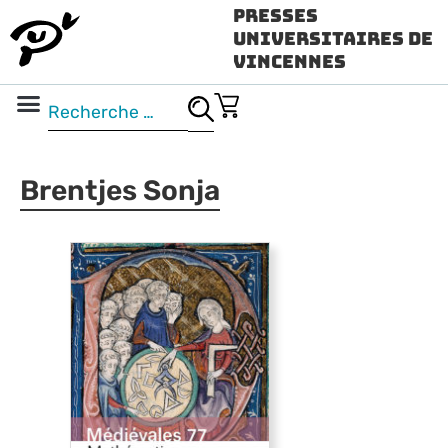
Presses
Universitaires de
Vincennes
Science ouverte
Vidéo & audio
Brentjes Sonja