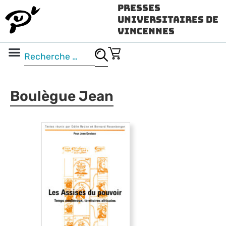
Presses
Universitaires de
Vincennes
Science ouverte
Vidéo & audio
Boulègue Jean