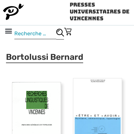
Presses
Universitaires de
Vincennes
Science ouverte
Vidéo & audio
Bortolussi Bernard