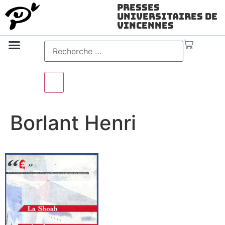
Presses
Universitaires de
Vincennes
Science ouverte
Vidéo & audio
Borlant Henri