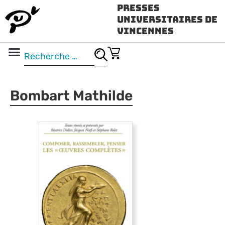
Presses
Universitaires de
Vincennes
Science ouverte
Vidéo & audio
Bombart Mathilde